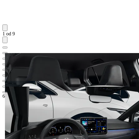
1 od 9
66.490,95 KM
1