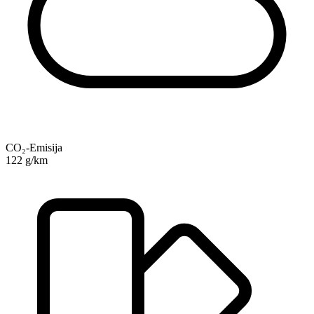
CO₂-Emisija
122 g/km