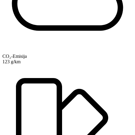
CO₂-Emisija
123 g/km