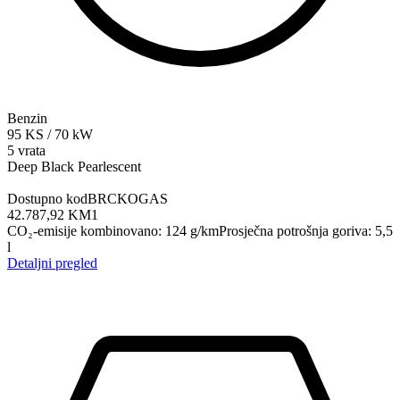
Benzin
95
KS
/
70
kW
5 vrata
Deep Black Pearlescent
Dostupno kod
BRCKOGAS
42.787,92 KM
1
CO₂-emisije kombinovano
:
124
g/km
Prosječna potrošnja goriva
:
5,5
l
Detaljni pregled