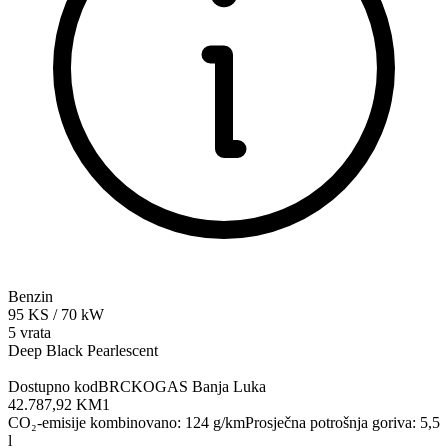
Benzin
95
KS
/
70
kW
5 vrata
Deep Black Pearlescent
Dostupno kod
BRCKOGAS Banja Luka
42.787,92 KM
1
CO₂-emisije kombinovano
:
124
g/km
Prosječna potrošnja goriva
:
5,5
l